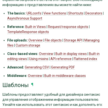
информацию о представлениях вы можете найти ниже:
The basics:
URLconfs
|
View functions
|
Shortcuts
|
Decorators
|
Asynchronous Support
Reference:
Built-in Views
|
Request/response objects
|
TemplateResponse objects
File uploads:
Overview
|
File objects
|
Storage API
|
Managing
files
|
Custom storage
Class-based views:
Overview
|
Built-in display views
|
Built-in
editing views
|
Using mixins
|
API reference
|
Flattened index
Advanced:
Generating CSV
|
Generating PDF
Middleware:
Overview
|
Built-in middleware classes
Шаблоны
¶
Шаблоны предоставляют удобный для дизайнера синтаксис
для управления отображением информации пользователю.
Узнайте как использовать этот синтаксис и как дополнять его: