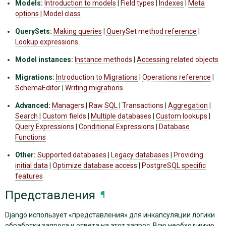
Models:
Introduction to models
|
Field types
|
Indexes
|
Meta
options
|
Model class
QuerySets:
Making queries
|
QuerySet method reference
|
Lookup expressions
Model instances:
Instance methods
|
Accessing related objects
Migrations:
Introduction to Migrations
|
Operations reference
|
SchemaEditor
|
Writing migrations
Advanced:
Managers
|
Raw SQL
|
Transactions
|
Aggregation
|
Search
|
Custom fields
|
Multiple databases
|
Custom lookups
|
Query Expressions
|
Conditional Expressions
|
Database
Functions
Other:
Supported databases
|
Legacy databases
|
Providing
initial data
|
Optimize database access
|
PostgreSQL specific
features
Представления
¶
Django использует «представления» для инкапсуляции логики
обработки запроса и ответа на этот запрос. Всю необходимую