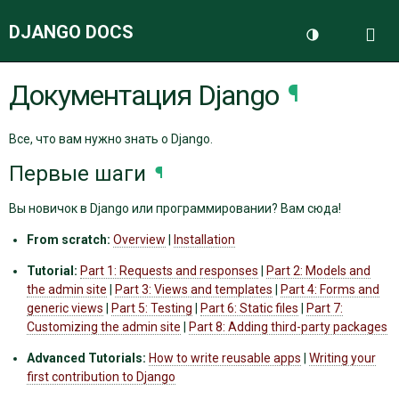
DJANGO DOCS
Me
Переключить 
Документация Django
¶
ДОКУМЕНТАЦИЯ
Все, что вам нужно знать о Django.
БЛОГ
Первые шаги
¶
Вы новичок в Django или программировании? Вам сюда!
From scratch:
Overview
|
Installation
Tutorial:
Part 1: Requests and responses
|
Part 2: Models and
the admin site
|
Part 3: Views and templates
|
Part 4: Forms and
generic views
|
Part 5: Testing
|
Part 6: Static files
|
Part 7:
Customizing the admin site
|
Part 8: Adding third-party packages
Advanced Tutorials:
How to write reusable apps
|
Writing your
first contribution to Django