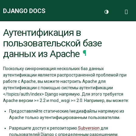
DJANGO DOCS
Me
Переключить 
Аутентификация в
ДОКУМЕНТАЦИЯ
пользовательской базе
БЛОГ
данных из Apache
¶
Поскольку синхронизация нескольких баз данных
аутентификации является распространенной проблемой при
работе с Apache, вы можете настроить Apache для
аутентификации с помощью системы аутентификации
</topics/auth/index>
Django напрямую. Для этого требуется
Apache версии >= 2.2 и mod_wsgi >= 2.0. Например, вы можете:
Предоставляйте статические/медиафайлы напрямую из
Apache только аутентифицированным пользователям.
Разрешите доступ к репозиторию
Subversion
для
пользователей Django с определенным разрешением.