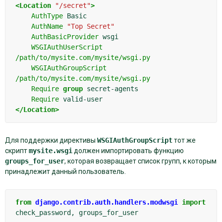
<Location
"/secret"
>
AuthType
AuthName
"Top Secret"
AuthBasicProvider
WSGIAuthUserScript
/path/to/mysite.com/mysite/wsgi.py
WSGIAuthGroupScript
/path/to/mysite.com/mysite/wsgi.py
Require
group
Require
</Location>
Для поддержки директивы
WSGIAuthGroupScript
тот же
скрипт
mysite.wsgi
должен импортировать функцию
groups_for_user
, которая возвращает список групп, к которым
принадлежит данный пользователь.
from
django.contrib.auth.handlers.modwsgi
import
check_password
,
groups_for_user