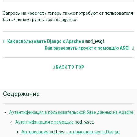
Запросы на
/secret/
теперь также потребуют от пользователя
быть членом группы «secret-agents».
Как использовать Django с Apache и
mod_wsgi
Как развернуть проект с помощью ASGI
BACK TO TOP
Дополнительная
Содержание
информация
Аутентификация в пользовательской базе данных из Apache
Аутентификация с помощью
mod_wsgi
Авторизация
mod_wsgi
с помощью групп Django