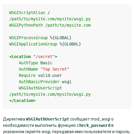
WSGIScriptAlias
/
/path/to/mysite.com/mysite/wsgi.py
WSGIPythonPath
/path/to/mysite.com
WSGIProcessGroup
WSGIApplicationGroup
%{GLOBAL}

<Location
"/secret"
>
AuthType
AuthName
"Top Secret"
Require
AuthBasicProvider
WSGIAuthUserScript
/path/to/mysite.com/mysite/wsgi.py
</Location>
Директива
WSGIAuthUserScript
сообщает mod_wsgi о
необходимости выполнить функцию
check_password
в
указанном скрипте wsgi, передавая имя пользователя и пароль.