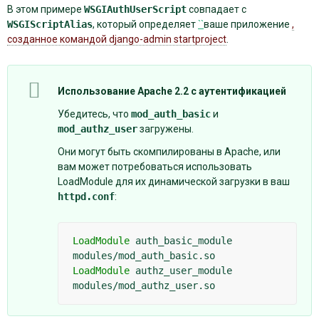
В этом примере
WSGIAuthUserScript
совпадает с
WSGIScriptAlias
, который определяет
``
ваше приложение
,
созданное командой django-admin startproject
.
Использование Apache 2.2 с аутентификацией
Убедитесь, что
mod_auth_basic
и
mod_authz_user
загружены.
Они могут быть скомпилированы в Apache, или
вам может потребоваться использовать
LoadModule для их динамической загрузки в ваш
httpd.conf
:
LoadModule
auth_basic_module
LoadModule
authz_user_module