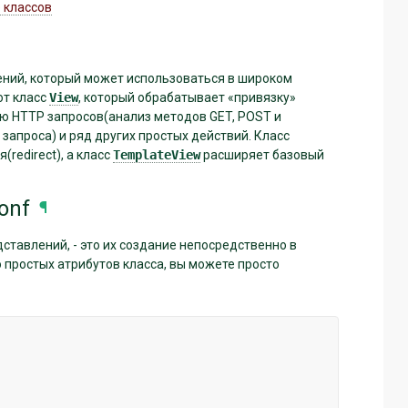
 классов
ений, который может использоваться в широком
ют класс
View
, который обрабатывает «привязку»
ю HTTP запросов(анализ методов GET, POST и
апроса) и ряд других простых действий. Класс
redirect), а класс
TemplateView
расширяет базовый
onf
¶
тавлений, - это их создание непосредственно в
 простых атрибутов класса, вы можете просто