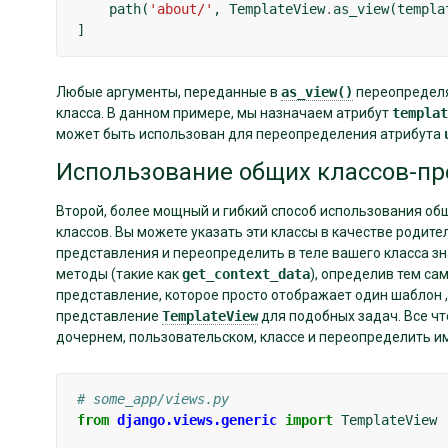
path
(
'about/'
,
TemplateView
.
as_view
(
templa
]
Любые аргументы, переданные в
as_view()
переопределят
класса. В данном примере, мы назначаем атрибут
templat
может быть использован для переопределения атрибута
Использование общих классов-пр
Второй, более мощный и гибкий способ использования общ
классов. Вы можете указать эти классы в качестве родите
представления и переопределить в теле вашего класса зн
методы (такие как
get_context_data
), определив тем са
представление, которое просто отображает один шаблон 
представление
TemplateView
для подобных задач. Все что
дочернем, пользовательском, классе и переопределить и
# some_app/views.py
from
django.views.generic
import
TemplateView