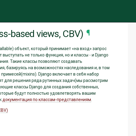
чить тему (текущая тема: авто)
s-based views, CBV)
¶
llable) объект, который принимает «на вход» запрос
т выступать не только функция, но и классы - и Django
ания. Такие классы позволяют создавать
я, базируясь на возможностях наследования и, в том
примесей(mixins). Django включает в себя набор
ят для решения ряда рутинных задач(мы рассмотрим
вующие классы Django для создания собственных,
оторые будут полностью удовлетворять вашим
 к
документация по классам-представлениям
.
CBV)