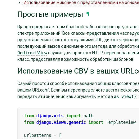
Использование миксинов с представлениями на основе
Простые примеры
¶
Django предлагает нам базовый набор классов представл
спектре приложений. Все классы-представления наследу
представления с соответствующими URL, диспетчеризаци
последующий вызов одноименного метода для обработки з
RedirectView
служит для простого HTTP перенаправления(
класс, предоставляя возможность обработки шаблонов.
Использование CBV в ваших URLc
Самый простой способ использования общих классов-предс
вашем URLconf. Если вы переопределяете всего несколько
передать эти значения как аргументы метода
as_view()
:
from
django.urls
import
path
from
django.views.generic
import
TemplateView
urlpatterns
=
[