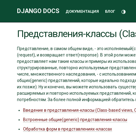
DJANGO DOCS
Переклю
ДОКУМЕНТАЦИЯ
БЛОГ
Дополнительная
Представления-классы (Clas
информация
Представление, в самом общем виде, - это исполняемый(ca
(request), и возвращает ответ(response). В этой роли може
предоставляет нам такие классы и примеры их использов
структурированные, повторно используемые представлени
числе, множественного наследования, - с использованием 
общих(generic) представлений, которые идеально подход
их позже). Ну и конечно, вы можете использовать сущест
расширяемых и повторно используемых представлений, к
потребностям. За более полной информацией обратитесь
Введение в представления-классы (Class-based views, 
Встроенные общие(generic) представления-классы
Обработка форм в представлениях-классах