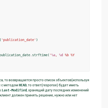
(
'publication_date'
)
publication_date
.
strftime
(
'
%a
, 
%d
 %b %Y 
а, то возвращается просто список объектов(используя
ос с методом
HEAD
, то ответ(response) будет иметь
к
Last-Modified
, хранящий дату последних изменений
 клиент должен принять решение, нужно или нет