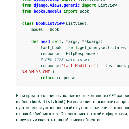
from
django.views.generic
import
ListView
from
books.models
import
Book
class
BookListView
(
ListView
):
model
=
Book
def
head
(
self
,
*
args
,
**
kwargs
):
last_book
=
self
.
get_queryset
()
.
latest
response
=
HttpResponse
()
# RFC 1123 date format
response
[
'Last-Modified'
]
=
last_book
.
%H:%M:%S GMT'
)
return
response
Если представление выполняется «в контексте»
GET
запрос
шаблон
book_list.html
). Но если клиент выполнит запр
пустое тело и установленный в нужное значение заголово
в нашей «библиотеке». Основываясь на этой информации,
получить и скачать полный список объектов.