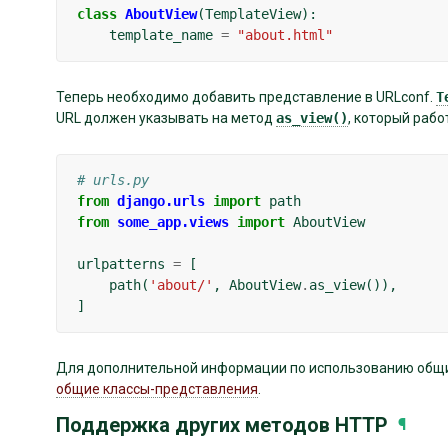
class
AboutView
(
TemplateView
):
template_name
=
"about.html"
Теперь необходимо добавить представление в URLconf.
T
URL должен указывать на метод
as_view()
, который раб
# urls.py
from
django.urls
import
path
from
some_app.views
import
AboutView
urlpatterns
=
[
path
(
'about/'
,
AboutView
.
as_view
()),
]
Для дополнительной информации по использованию общих
общие классы-представления
.
Поддержка других методов HTTP
¶