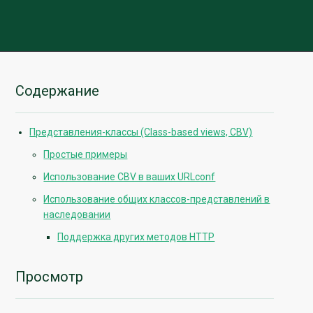
Содержание
Представления-классы (Class-based views, CBV)
Простые примеры
Использование CBV в ваших URLconf
Использование общих классов-представлений в
наследовании
Поддержка других методов HTTP
Просмотр