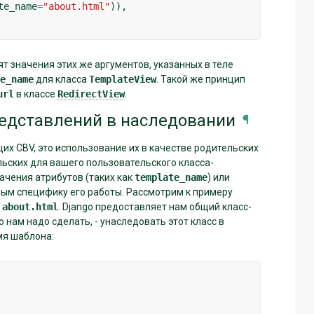
te_name
=
"about.html"
)),
 значения этих же аргументов, указанных в теле
e_name
для класса
TemplateView
. Такой же принцип
url
в классе
RedirectView
.
едставлений в наследовании
¶
их CBV, это использование их в качестве родительских
льских для вашего пользовательского класса-
ачения атрибутов (таких как
template_name
) или
мым специфику его работы. Рассмотрим к примеру
,
about.html
. Django предоставляет нам общий класс-
 нам надо сделать, - унаследовать этот класс в
мя шаблона: