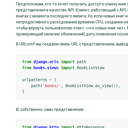
Предположим, кто-то хочет получить доступ к списку книг
представления в качестве API. Клиент, работающий с API,
книгах с момента последнего визита. Но если новых книг 
непродуктивного расходования времени CPU, создания нен
чтобы вернуть пользователю ответ, «что новых книг нет».
проверяющий наличие обновлений( дату появления послед
В URLconf мы создаем связь URL с представлением, вывод
from
django.urls
import
path
from
books.views
import
BookListView
urlpatterns
=
[
path
(
'books/'
,
BookListView
.
as_view
()),
]
И, собственно, само представление:
from
django.http
import
HttpResponse