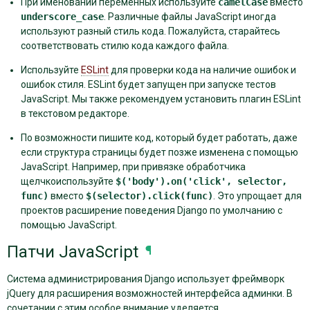
При именовании переменных используйте
camelCase
вместо
underscore_case
. Различные файлы JavaScript иногда
используют разный стиль кода. Пожалуйста, старайтесь
соответствовать стилю кода каждого файла.
Используйте
ESLint
для проверки кода на наличие ошибок и
ошибок стиля. ESLint будет запущен при запуске тестов
JavaScript. Мы также рекомендуем установить плагин ESLint
в текстовом редакторе.
По возможности пишите код, который будет работать, даже
если структура страницы будет позже изменена с помощью
JavaScript. Например, при привязке обработчика
щелчкоиспользуйте
$('body').on('click',
selector,
func)
вместо
$(selector).click(func)
. Это упрощает для
проектов расширение поведения Django по умолчанию с
помощью JavaScript.
Патчи JavaScript
¶
Система администрирования Django использует фреймворк
jQuery для расширения возможностей интерфейса админки. В
сочетании с этим особое внимание уделяется