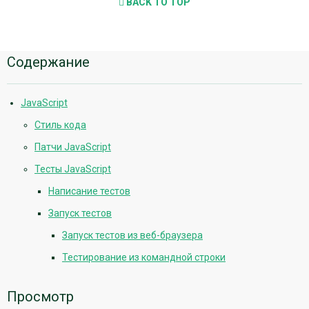
BACK TO TOP
Дополнительная
Содержание
информация
JavaScript
Стиль кода
Патчи JavaScript
Тесты JavaScript
Написание тестов
Запуск тестов
Запуск тестов из веб-браузера
Тестирование из командной строки
Просмотр