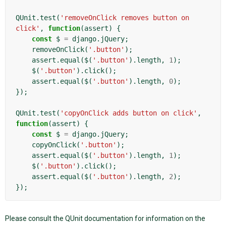
QUnit
.
test
(
'removeOnClick removes button on 
click'
,
function
(
assert
)
{
const
$
=
django
.
jQuery
;
removeOnClick
(
'.button'
);
assert
.
equal
(
$
(
'.button'
).
length
,
1
);
$
(
'.button'
).
click
();
assert
.
equal
(
$
(
'.button'
).
length
,
0
);
});
QUnit
.
test
(
'copyOnClick adds button on click'
,
function
(
assert
)
{
const
$
=
django
.
jQuery
;
copyOnClick
(
'.button'
);
assert
.
equal
(
$
(
'.button'
).
length
,
1
);
$
(
'.button'
).
click
();
assert
.
equal
(
$
(
'.button'
).
length
,
2
);
});
Please consult the QUnit documentation for information on the