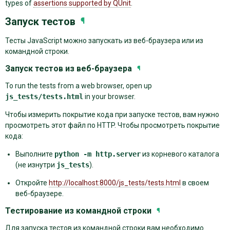
types of
assertions supported by QUnit
.
Запуск тестов
¶
Тесты JavaScript можно запускать из веб-браузера или из
командной строки.
Запуск тестов из веб-браузера
¶
To run the tests from a web browser, open up
js_tests/tests.html
in your browser.
Чтобы измерить покрытие кода при запуске тестов, вам нужно
просмотреть этот файл по HTTP. Чтобы просмотреть покрытие
кода:
Выполните
python
-m
http.server
из корневого каталога
(не изнутри
js_tests
).
Откройте
http://localhost:8000/js_tests/tests.html
в своем
веб-браузере.
Тестирование из командной строки
¶
Для запуска тестов из командной строки вам необходимо