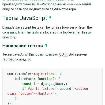
производительности JavaScript админки и минимизации
общего размера медиафайла администратора.
Тесты JavaScript
¶
Django’s JavaScript tests can be run in a browser or from the
command line. The tests are located in a top level
js_tests
directory.
Написание тестов
¶
Тесты JavaScript Django используют
QUnit
. Вот пример
тестового модуля:
QUnit
.
module
(
'magicTricks'
,
{
beforeEach
:
function
()
{
const
$
=
django
.
jQuery
;
$
(
'#qunit-fixture'
).
append
(
'<button 
class="button"></button>'
);
}
});