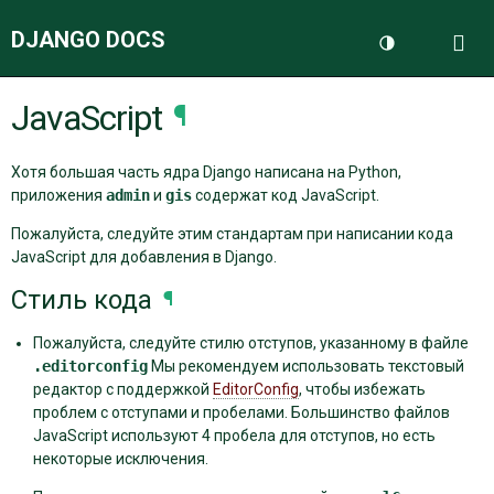
DJANGO DOCS
Me
Переключить 
JavaScript
¶
ДОКУМЕНТАЦИЯ
Хотя большая часть ядра Django написана на Python,
БЛОГ
приложения
admin
и
gis
содержат код JavaScript.
Пожалуйста, следуйте этим стандартам при написании кода
JavaScript для добавления в Django.
Стиль кода
¶
Пожалуйста, следуйте стилю отступов, указанному в файле
.editorconfig
Мы рекомендуем использовать текстовый
редактор с поддержкой
EditorConfig
, чтобы избежать
проблем с отступами и пробелами. Большинство файлов
JavaScript используют 4 пробела для отступов, но есть
некоторые исключения.