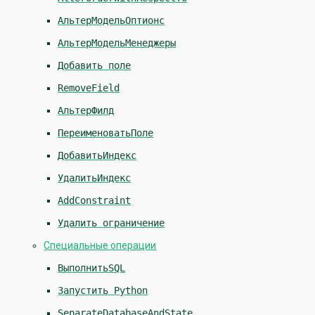
АльтерМодельОптионс
АльтерМодельМенеджеры
Добавить
поле
RemoveField
АльтерФилд
ПереименоватьПоле
ДобавитьИндекс
УдалитьИндекс
AddConstraint
Удалить
ограничение
Специальные операции
ВыполнитьSQL
Запустить
Python
SeparateDatabaseAndState