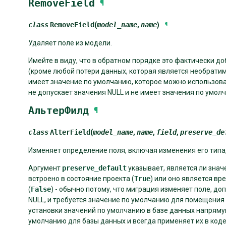
RemoveField
¶
class
RemoveField
(
model_name
,
name
)
¶
Удаляет поле из модели.
Имейте в виду, что в обратном порядке это фактически д
(кроме любой потери данных, которая является необратим
имеет значение по умолчанию, которое можно использова
не допускает значения NULL и не имеет значения по умол
АльтерФилд
¶
class
AlterField
(
model_name
,
name
,
field
,
preserve_de
Изменяет определение поля, включая изменения его типа
Аргумент
preserve_default
указывает, является ли зна
встроено в состояние проекта (
True
) или оно является в
(
False
) - обычно потому, что миграция изменяет поле, д
NULL, и требуется значение по умолчанию для помещения
установки значений по умолчанию в базе данных напряму
умолчанию для базы данных и всегда применяет их в коде