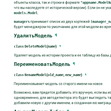
объекты класса, так и строки в формате
"appname.ModelN
что вы наследуете от исторической версии). Если он не ук
models.Model
.
managers
принимает список из двух кортежей
(manager_n
будет менеджером по умолчанию для этой модели во вре
УдалитьМодель
¶
class
DeleteModel
(
name
)
¶
Удаляет модель из истории проекта и ее таблицу из базы 
ПереименоватьМодель
¶
class
RenameModel
(
old_name
,
new_name
)
¶
Переименовывает модель со старого имени на новое.
Возможно, вам придется добавить это вручную, если вы и
одновременно; для автодетектора это будет выглядеть та
добавили новую с другим именем, а созданная ею миграци