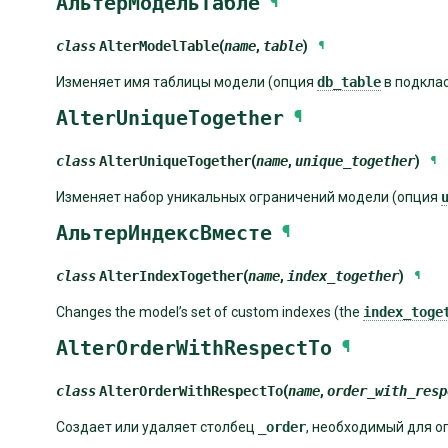
АльтерМодельТабле
¶
class
AlterModelTable
(
name
,
table
)
¶
Изменяет имя таблицы модели (опция
db_table
в подкла
AlterUniqueTogether
¶
class
AlterUniqueTogether
(
name
,
unique_together
)
¶
Изменяет набор уникальных ограничений модели (опция
АльтерИндексВместе
¶
class
AlterIndexTogether
(
name
,
index_together
)
¶
Changes the model’s set of custom indexes (the
index_toge
AlterOrderWithRespectTo
¶
class
AlterOrderWithRespectTo
(
name
,
order_with_resp
Создает или удаляет столбец
_order
, необходимый для 