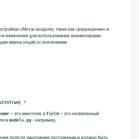
стройках «Мета» модели), таких как «разрешения» и
 эти изменения для использования экземплярами
им имена опций со значениями.
ult
=
True
)
¶
name
— это имя поля, а
field
— это несвязанный
оля в
models.py
- например,
чение поля по умолчанию постоянным и должно быть