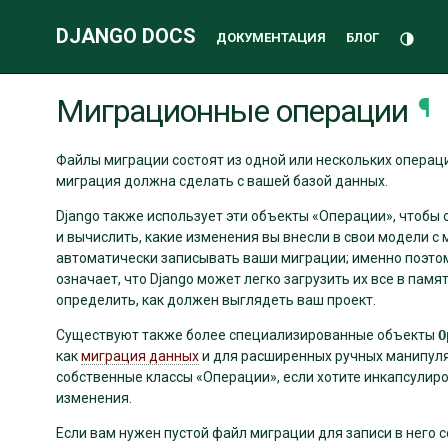
DJANGO DOCS
Переклю
ДОКУМЕНТАЦИЯ
БЛОГ
Дополнительная
Миграционные операции
¶
информация
Файлы миграции состоят из одной или нескольких операц
миграция должна сделать с вашей базой данных.
Django также использует эти объекты «Операции», чтобы 
и вычислить, какие изменения вы внесли в свои модели с
автоматически записывать ваши миграции; именно поэтом
означает, что Django может легко загрузить их все в памя
определить, как должен выглядеть ваш проект.
Существуют также более специализированные объекты
O
как
миграция данных
и для расширенных ручных манипуля
собственные классы «Операции», если хотите инкапсулир
изменения.
Если вам нужен пустой файл миграции для записи в него