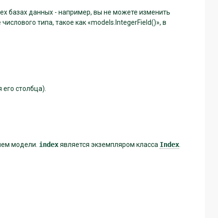
ех базах данных - например, вы не можете изменить
 числового типа, такое как «models.IntegerField()», в
я его столбца).
нем модели.
index
является экземпляром класса
Index
.