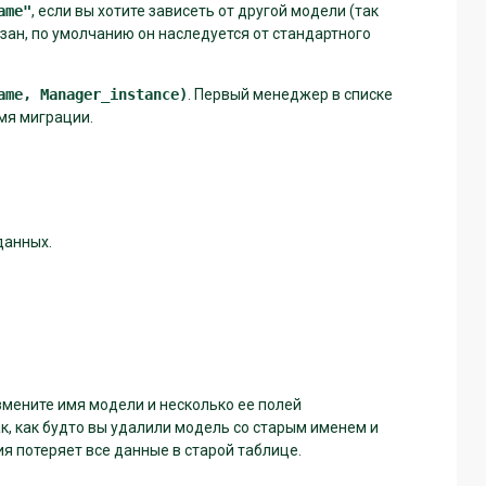
ame"
, если вы хотите зависеть от другой модели (так
азан, по умолчанию он наследуется от стандартного
ame,
Manager_instance)
. Первый менеджер в списке
мя миграции.
данных.
змените имя модели и несколько ее полей
к, как будто вы удалили модель со старым именем и
я потеряет все данные в старой таблице.