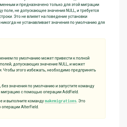
ременным и предназначено только для этой миграции
цу поле, не допускающее значения NULL, и требуется
роки. Это не влияет на поведение установки
 никогда не устанавливает значения по умолчанию для
ачением по умолчанию может привести к полной
 полей, допускающих значение NULL, и может
и. Чтобы этого избежать, необходимо предпринять
 без значения по умолчанию и запустите команду
ь миграцию с помощью операции AddField.
ле и выполните команду
makemigrations
. Это
перации AlterField.