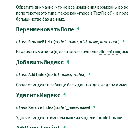
Обратите внимание, что не все изменения возможны во вс
поле текстового типа, такое как «models.TextField()», в поле
большинстве баз данных.
ПереименоватьПоле
¶
class
RenameField
(
model_name
,
old_name
,
new_name
)
¶
Изменяет имя поля (и, если не установлено
db_column
, им
ДобавитьИндекс
¶
class
AddIndex
(
model_name
,
index
)
¶
Создает индекс в таблице базы данных для модели с име
УдалитьИндекс
¶
class
RemoveIndex
(
model_name
,
name
)
¶
Удаляет индекс с именем
name
из модели с
model_name
.
¶