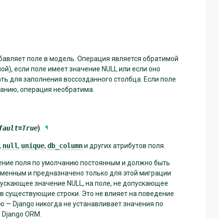
обавляет поле в модель. Операция является обратимой
ой), если поле имеет значение NULL или если оно
ть для заполнения воссозданного столбца. Если поле
чанию, операция необратима.
fault
=
True
)
¶
,
null
,
unique
,
db_column
и других атрибутов поля.
чение поля по умолчанию постоянным и должно быть
ременным и предназначено только для этой миграции
опускающее значение NULL, на поле, не допускающее
 в существующие строки. Это не влияет на поведение
ю — Django никогда не устанавливает значения по
 Django ORM.