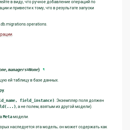
имейте в виду, что ручное добавление операций по
ии и привести к тому, что в результате запуски
b.migrations.operations.
грации
.
one
,
managers
=
None
)
¶
ую ей таблицу в базе данных.
py
.
ld_name,
field_instance)
. Экземпляр поля должен
ld(...)
, а не полем, взятым из другой модели).
са
Meta
модели.
торых наследуется эта модель; он может содержать как