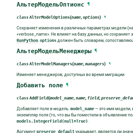
АльтерМодельОптионс
¶
class
AlterModelOptions
(
name
,
options
)
¶
Сохраняет изменения в различных параметрах модели (на
«verbose_name». Не влияет на базу данных, но сохраняет
RunPython
.
options
должен быть словарем, сопоставляющ
АльтерМодельМенеджеры
¶
class
AlterModelManagers
(
name
,
managers
)
¶
Изменяет менеджеров, доступных во время миграции.
Добавить
поле
¶
class
AddField
(
model_name
,
name
,
field
,
preserve_defa
Добавляет поле в модель.
model_name
— это имя модели,
экземпляр поля (то, что вы бы поместили в объявление п
models.IntegerField(null=True)
.
Аргумент
preserve_default
указывает, является ли зна