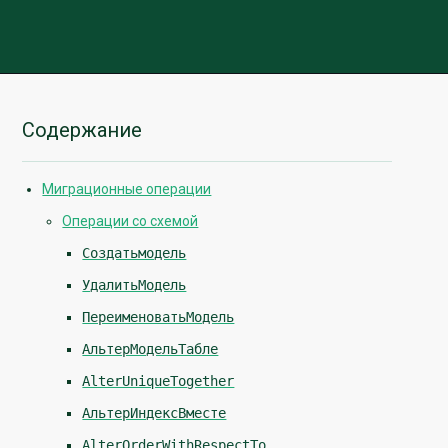
Содержание
Миграционные операции
Операции со схемой
Создатьмодель
УдалитьМодель
ПереименоватьМодель
АльтерМодельТабле
AlterUniqueTogether
АльтерИндексВместе
AlterOrderWithRespectTo