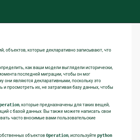
чить тему (текущая тема: авто)
ий, объектов, которые декларативно записывают, что
определить, как ваши модели выглядели исторически,
 момента последней миграции, чтобы он мог
у они являются декларативными, поскольку это
ть и просмотреть их, не затрагивая базу данных, чтобы
peration
, которые предназначены для таких вещей,
ций с базой данных. Вы также можете написать свои
овать часто вносимые вами пользовательские
 собственных объектов
Operation
, используйте
python