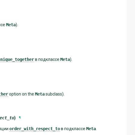
ссе
Meta
).
unique_together
в подклассе
Meta
).
ther
option on the
Meta
subclass).
ect_to
)
¶
опции
order_with_respect_to
в подклассе
Meta
.