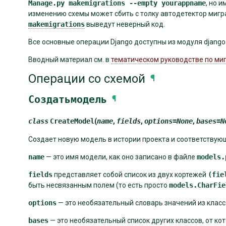
Manage.py
makemigrations
--empty
yourappname
, но 
изменению схемы может сбить с толку автодетектор миграц
makemigrations
выведут неверный код.
Все основные операции Django доступны из модуля django.d
Вводный материал см. в
тематическом руководстве по ми
Операции со схемой
¶
Создатьмодель
¶
class
CreateModel
(
name
,
fields
,
options
=
None
,
bases
=
N
Создает новую модель в истории проекта и соответствующ
name
— это имя модели, как оно записано в файле
models.
fields
представляет собой список из двух кортежей
(fie
быть несвязанным полем (то есть просто
models.CharFie
options
— это необязательный словарь значений из клас
bases
— это необязательный список других классов, от ко