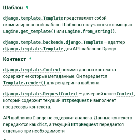
Шаблон
¶
django.template.Template
представляет собой
скомпилированный шаблон. Шаблоны получаются с помощью
Engine.get_template()
или
Engine.from_string()
.
django.template.backends.django.Template
– адаптер
django.template.Template
для API шаблонов Django.
Контекст
¶
django.template.Context
помимо данных контекста
содержит некоторые метаданные. Он передается
Template.render()
для рендеринга шаблона.
django.template.RequestContext
– дочерний класс
Context
,
который содержит текущий
HttpRequest
и выполняет
процессоры контекста.
API шаблонов Django не содержит аналога. Данные контекста
передаются как
dict
, а текущий
HttpRequest
передается
отдельно при необходимости.