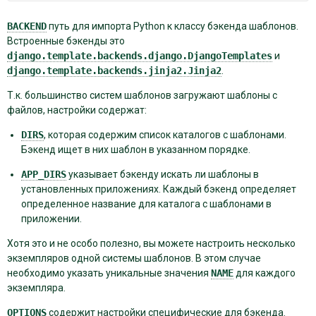
BACKEND
путь для импорта Python к классу бэкенда шаблонов.
Встроенные бэкенды это
django.template.backends.django.DjangoTemplates
и
django.template.backends.jinja2.Jinja2
.
Т.к. большинство систем шаблонов загружают шаблоны с
файлов, настройки содержат:
DIRS
, которая содержим список каталогов с шаблонами.
Бэкенд ищет в них шаблон в указанном порядке.
APP_DIRS
указывает бэкенду искать ли шаблоны в
установленных приложениях. Каждый бэкенд определяет
определенное название для каталога с шаблонами в
приложении.
Хотя это и не особо полезно, вы можете настроить несколько
экземпляров одной системы шаблонов. В этом случае
необходимо указать уникальные значения
NAME
для каждого
экземпляра.
OPTIONS
содержит настройки специфические для бэкенда.