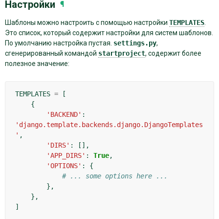
Настройки
¶
Шаблоны можно настроить с помощью настройки
TEMPLATES
.
Это список, который содержит настройки для систем шаблонов.
По умолчанию настройка пустая.
settings.py
,
сгенерированный командой
startproject
, содержит более
полезное значение:
TEMPLATES
=
[
{
'BACKEND'
:
'django.template.backends.django.DjangoTemplates
'
,
'DIRS'
:
[],
'APP_DIRS'
:
True
,
'OPTIONS'
:
{
# ... some options here ...
},
},
]