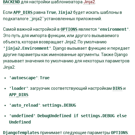
BACKEND
для настройки шаблонизатора
Jinja2
.
Если
APP_DIRS
равна
True
,
Jinja2
будет искать шаблоны в
подкаталоге
``
jinja2``установленных приложений.
Самой важной настройкой в
OPTIONS
является
'environment'
.
Это путь для импорта функции, или другого вызываемого
объекта, которая возвращает Jinja2. По умолчанию
'jinja2.Environment'
. Django вызывает функцию и передает
другие параметры как именованные аргументы. Также Django
указывает значения по умолчанию для некоторых параметров
Jinja2:
'autoescape'
:
True
'loader'
: загрузчик соответствующий настройкам
DIRS
и
APP_DIRS
'auto_reload'
:
settings.DEBUG
'undefined'
:
DebugUndefined
if
settings.DEBUG
else
Undefined
DjangoTemplates
принимает следующие параметры
OPTIONS
: