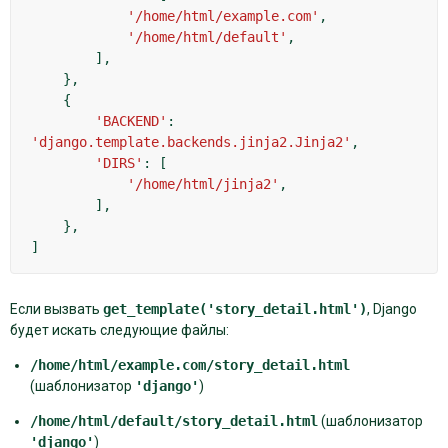
'/home/html/example.com'
,
'/home/html/default'
,
],
},
{
'BACKEND'
:
'django.template.backends.jinja2.Jinja2'
,
'DIRS'
:
[
'/home/html/jinja2'
,
],
},
]
Если вызвать
get_template('story_detail.html')
, Django
будет искать следующие файлы:
/home/html/example.com/story_detail.html
(шаблонизатор
'django'
)
/home/html/default/story_detail.html
(шаблонизатор
'django'
)