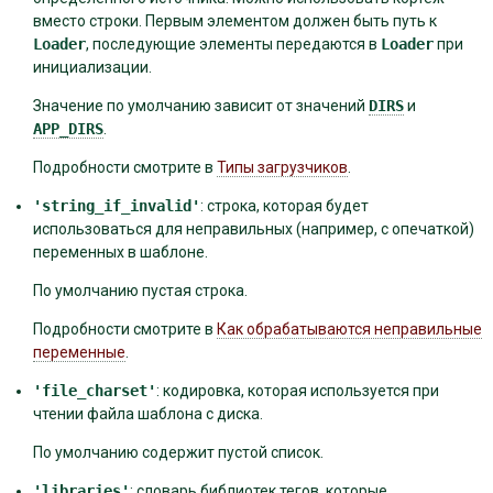
вместо строки. Первым элементом должен быть путь к
Loader
, последующие элементы передаются в
Loader
при
инициализации.
Значение по умолчанию зависит от значений
DIRS
и
APP_DIRS
.
Подробности смотрите в
Типы загрузчиков
.
'string_if_invalid'
: строка, которая будет
использоваться для неправильных (например, с опечаткой)
переменных в шаблоне.
По умолчанию пустая строка.
Подробности смотрите в
Как обрабатываются неправильные
переменные
.
'file_charset'
: кодировка, которая используется при
чтении файла шаблона с диска.
По умолчанию содержит пустой список.
'libraries'
: словарь библиотек тегов, которые