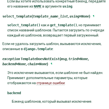
Если вы хотите использовать конкретный бэкенд, передайте
его название из
NAME
в аргументе
using
.
select_template
(
template_name_list
,
using
=
None
)
¶
select_template()
как и
get_template()
, но принимает
список названий шаблонов. Пытается загрузить по очереди
каждый из шаблонов, возвращает первый загруженный.
Если не удалось загрузить шаблон, вызываются исключения,
описанные в
django.template
:
exception
TemplateDoesNotExist
(
msg
,
tried
=
None
,
backend
=
None
,
chain
=
None
)
¶
Это исключение вызывается, если шаблоне не был найден.
Принимает дополнительные параметры, которые
отображаются на
странице ошибки
:
backend
Бэкенд шаблонов, который вызывал исключение.