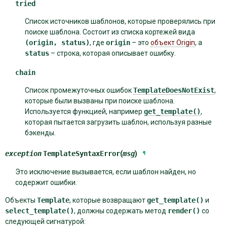
tried
Список источников шаблонов, которые проверялись при
поиске шаблона. Состоит из списка кортежей вида
(origin,
status)
, где
origin
– это
объект Origin
, а
status
– строка, которая описывает ошибку.
chain
Список промежуточных ошибок
TemplateDoesNotExist
,
которые были вызваны при поиске шаблона.
Используется функцией, например
get_template()
,
которая пытается загрузить шаблон, используя разные
бэкенды.
exception
TemplateSyntaxError
(
msg
)
¶
Это исключение вызывается, если шаблон найден, но
содержит ошибки.
Объекты
Template
, которые возвращают
get_template()
и
select_template()
, должны содержать метод
render()
со
следующей сигнатурой: