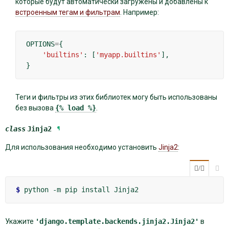
которые будут автоматически загружены и добавлены к
встроенным тегам и фильтрам
. Например:
OPTIONS
=
{
'builtins'
:
[
'myapp.builtins'
],
}
Теги и фильтры из этих библиотек могу быть использованы
без вызова
{%
load
%}
.
class
Jinja2
¶
Для использования необходимо установить
Jinja2
:
/

$ 
python
-m
pip
install
Укажите
'django.template.backends.jinja2.Jinja2'
в