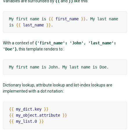
Variables are surrounded by
{{
and
}}
like this:
My first name is 
{{
first_name
}}
. My last name 
is 
{{
last_name
}}
With a context of
{'first_name':
'John',
'last_name':
'Doe'}
, this template renders to:
Dictionary lookup, attribute lookup and list-index lookups are
implemented with a dot notation:
{{
my_dict.key
}}
{{
my_object.attribute
}}
{{
my_list.0
}}