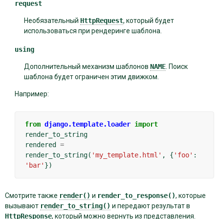
request
Необязательный
HttpRequest
, который будет
использоваться при рендеринге шаблона.
using
Дополнительный механизм шаблонов
NAME
. Поиск
шаблона будет ограничен этим движком.
Например:
from
django.template.loader
import
render_to_string
rendered
=
render_to_string
(
'my_template.html'
,
{
'foo'
:
'bar'
})
Смотрите также
render()
и
render_to_response()
, которые
вызывают
render_to_string()
и передают результат в
HttpResponse
, который можно вернуть из представления.