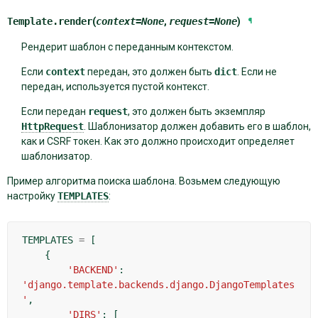
Template.
render
(
context
=
None
,
request
=
None
)
¶
Рендерит шаблон с переданным контекстом.
Если
context
передан, это должен быть
dict
. Если не
передан, используется пустой контекст.
Если передан
request
, это должен быть экземпляр
HttpRequest
. Шаблонизатор должен добавить его в шаблон,
как и CSRF токен. Как это должно происходит определяет
шаблонизатор.
Пример алгоритма поиска шаблона. Возьмем следующую
настройку
TEMPLATES
:
TEMPLATES
=
[
{
'BACKEND'
:
'django.template.backends.django.DjangoTemplates
'
,
'DIRS'
:
[