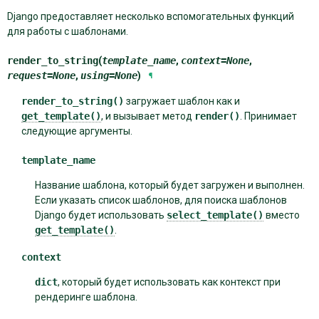
Django предоставляет несколько вспомогательных функций
для работы с шаблонами.
render_to_string
(
template_name
,
context
=
None
,
request
=
None
,
using
=
None
)
¶
render_to_string()
загружает шаблон как и
get_template()
, и вызывает метод
render()
. Принимает
следующие аргументы.
template_name
Название шаблона, который будет загружен и выполнен.
Если указать список шаблонов, для поиска шаблонов
Django будет использовать
select_template()
вместо
get_template()
.
context
dict
, который будет использовать как контекст при
рендеринге шаблона.