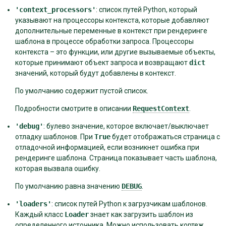
'context_processors'
: список путей Python, который
указывают на процессоры контекста, которые добавляют
дополнительные переменные в контекст при рендеринге
шаблона в процессе обработки запроса. Процессоры
контекста – это функции, или другие вызываемые объекты,
которые принимают объект запроса и возвращают
dict
значений, который будут добавлены в контекст.
По умолчанию содержит пустой список.
Подробности смотрите в описании
RequestContext
.
'debug'
: булево значение, которое включает/выключает
отладку шаблонов. При
True
будет отображаться страница с
отладочной информацией, если возникнет ошибка при
рендеринге шаблона. Страница показывает часть шаблона,
которая вызвала ошибку.
По умолчанию равна значению
DEBUG
.
'loaders'
: список путей Python к загрузчикам шаблонов.
Каждый класс
Loader
знает как загрузить шаблон из
определенного источника. Можно использовать кортеж