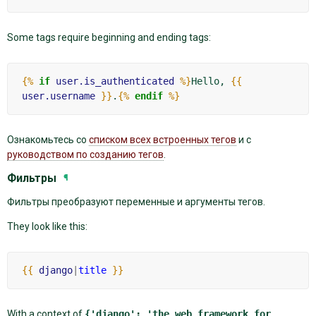
Some tags require beginning and ending tags:
{%
if
user.is_authenticated
%}
Hello, 
{{
user.username
}}
.
{%
endif
%}
Ознакомьтесь со
списком всех встроенных тегов
и с
руководством по созданию тегов
.
Фильтры
¶
Фильтры преобразуют переменные и аргументы тегов.
They look like this:
{{
django
|
title
}}
With a context of
{'django':
'the
web
framework
for