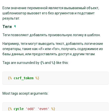
Если значение переменной является вызываемый объект,
шаблонизатор вызовет его без аргументов и подставит
результат.
Теги
¶
Теги позволяют добавлять произвольную логику в шаблон.
Например, теги могут выводить текст, добавлять логические
операторы, такие как «if» или «for», получать содержимое из
базы данных, или предоставлять доступ к другим тегам.
Tags are surrounded by
{%
and
%}
like this:
{%
csrf_token
%}
Most tags accept arguments:
{%
cycle
'odd'
'even'
%}