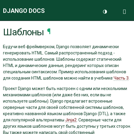
DJANGO DOCS
Me
Переключить 
Шаблоны
¶
ДОКУМЕНТАЦИЯ
Будучи веб фреймверком, Django позволяет динамически
БЛОГ
генерировать HTML. Самый распространенный подход -
использование шаблонов. Шаблоны содержат статический
HTML и динамические данные, рендеринг которых описан
специальным синтаксисом. Пример использования шаблонов
для создания HTML шаблонов можно найти в учебнике
Часть 3
.
Проект Django может быть настроен с одним или несколькими
механизмами шаблонов (или даже без них, если вы не
используете шаблоны). Django предлагает встроенные
серверные части для своей собственной системы шаблонов,
креативно названной языком шаблонов Django (DTL), а также
для популярной альтернативы
Jinja2
. Серверные части для
других языков шаблонов могут быть доступны у третьих сторон.
Вы также можете написать свой собственный