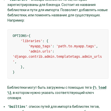
зарегистрированы для бэкенда. Состоит из названия
библиотеки и пути для импорта. Позволяет добавлять новые
библиотеки, или поменять название для существующих.
Например:
OPTIONS
=
{
'libraries'
:
{
'myapp_tags'
:
'path.to.myapp.tags'
,
'admin.urls'
:
'django.contrib.admin.templatetags.admin_urls
'
,
},
}
Библиотеки могут быть загружены с помощью тега
{%
load
%}
, в котором нужно указать соответствующий ключ
словаря.
'builtins'
: список путей для импорта библиотек тегов,