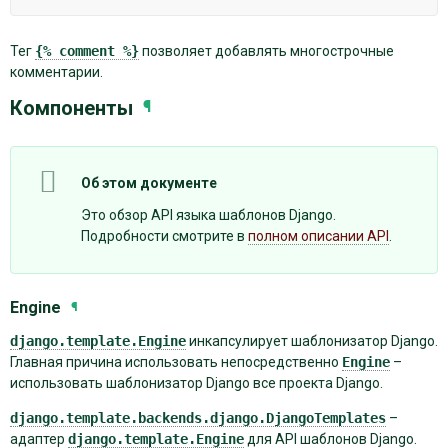
Тег
{%
comment
%}
позволяет добавлять многострочные
комментарии.
Компоненты
¶
Об этом документе
Это обзор API языка шаблонов Django.
Подробности смотрите в
полном описании API
.
Engine
¶
django.template.Engine
инкапсулирует шаблонизатор Django.
Главная причина использовать непосредственно
Engine
–
использовать шаблонизатор Django все проекта Django.
django.template.backends.django.DjangoTemplates
–
адаптер
django.template.Engine
для API шаблонов Django.