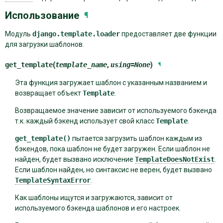
Использование
¶
Модуль
django.template.loader
предоставляет две функции
для загрузки шаблонов.
get_template
(
template_name
,
using
=
None
)
¶
Эта функция загружает шаблон с указанным названием и
возвращает объект
Template
.
Возвращаемое значение зависит от используемого бэкенда
т.к. каждый бэкенд использует свой класс
Template
.
get_template()
пытается загрузить шаблон каждым из
бэкендов, пока шаблон не будет загружен. Если шаблон не
найден, будет вызвано исключение
TemplateDoesNotExist
.
Если шаблон найден, но синтаксис не верен, будет вызвано
TemplateSyntaxError
.
Как шаблоны ищутся и загружаются, зависит от
используемого бэкенда шаблонов и его настроек.