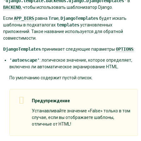
'django.template.backends.django.DjangoTemplates'
в
BACKEND
, чтобы использовать шаблонизатор Django.
Если
APP_DIRS
равна
True
,
DjangoTemplates
будет искать
шаблоны в подкаталогах
templates
установленных
приложений. Такое название используется для обратной
совместимости.
DjangoTemplates
принимает следующие параметры
OPTIONS
:
'autoescape'
: логическое значение, которое определяет,
включено ли автоматическое экранирование HTML.
По умолчанию содержит пустой список.
Предупреждение
Устанавливайте значение «False» только в том
случае, если вы отображаете шаблоны,
отличные от HTML!