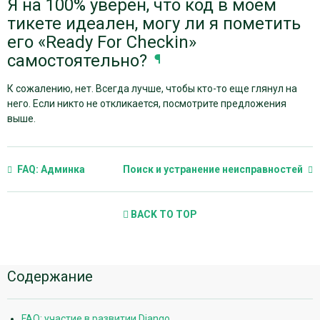
Я на 100% уверен, что код в моем
тикете идеален, могу ли я пометить
его «Ready For Checkin»
самостоятельно?
¶
К сожалению, нет. Всегда лучше, чтобы кто-то еще глянул на
него. Если никто не откликается, посмотрите предложения
выше.
FAQ: Админка
Поиск и устранение неисправностей
BACK TO TOP
Дополнительная
Содержание
информация
FAQ: участие в развитии Django