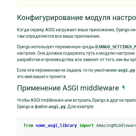
Конфигурирование модуля настро
Когда сервер ASGI загружает ваше приложение, Django н
там определяется все ваше приложение.
Django использует переменную среды
DJANGO_SETTINGS_
настроек. Она должна содержать путь к модулю настроек
разработки и производства; все зависит от того, как вы ор
Если эта переменная не задана, то по умолчанию
asgi.py
это имя вашего проекта.
Применение ASGI middleware
¶
Чтобы ASGI middleware или встроить Django в другое при
Django в файле
asgi.py
. Для example:
from
some_asgi_library
import
AmazingMiddlewar