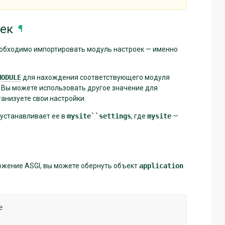
ек
¶
еобходимо импортировать модуль настроек — именно
MODULE
для нахождения соответствующего модуля
. Вы можете использовать другое значение для
ганизуете свои настройки.
устанавливает ее в
mysite``settings
, где
mysite
—
ложение ASGI, вы можете обернуть объект
application
e