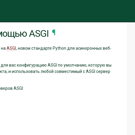
чить тему (текущая тема: авто)
омощью ASGI
¶
 на
ASGI
, новом стандарте Python для асинхронных веб-
для вас конфигурацию ASGI по умолчанию, которую вы
кта, и использовать любой совместимый с ASGI сервер
веров ASGI: