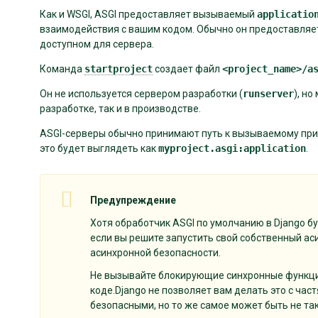
Как и WSGI, ASGI предоставляет вызываемый
applicatio
взаимодействия с вашим кодом. Обычно он предоставляе
доступном для сервера.
Команда
startproject
создает файл
<project_name>/a
Он не используется сервером разработки (
runserver
), н
разработке, так и в производстве.
ASGI-серверы обычно принимают путь к вызываемому прил
это будет выглядеть как
myproject.asgi:application
.
Предупреждение
Хотя обработчик ASGI по умолчанию в Django бу
если вы решите запустить свой собственный ас
асинхронной безопасности.
Не вызывайте блокирующие синхронные функци
коде.Django не позволяет вам делать это с час
безопасными, но то же самое может быть не та