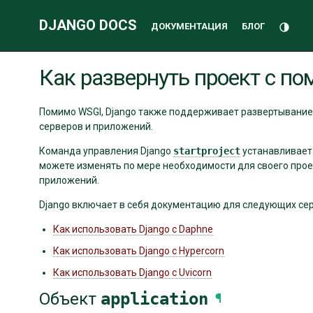
DJANGO DOCS
Переклю
ДОКУМЕНТАЦИЯ
БЛОГ
Дополнительная
Как развернуть проект с п
информация
Помимо WSGI, Django также поддерживает развертывание
серверов и приложений.
Команда управления Django
startproject
устанавливает 
можете изменять по мере необходимости для своего прое
приложений.
Django включает в себя документацию для следующих сер
Как использовать Django с Daphne
Как использовать Django с Hypercorn
Как использовать Django с Uvicorn
Объект
application
¶