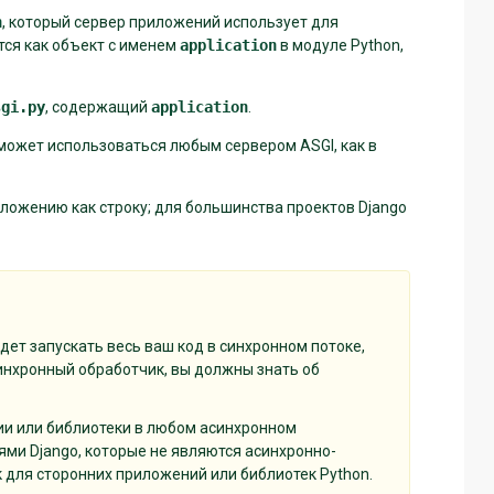
n
, который сервер приложений использует для
тся как объект с именем
application
в модуле Python,
sgi.py
, содержащий
application
.
о может использоваться любым сервером ASGI, как в
ожению как строку; для большинства проектов Django
дет запускать весь ваш код в синхронном потоке,
инхронный обработчик, вы должны знать об
и или библиотеки в любом асинхронном
тями Django, которые не являются асинхронно-
к для сторонних приложений или библиотек Python.