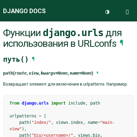
DJANGO DOCS
Me
Переключить 
Функции
django.urls
для
ДОКУМЕНТАЦИЯ
использования в URLconfs
¶
БЛОГ
путь()
¶
path
(
route
,
view
,
kwargs
=
None
,
name
=
None
)
¶
Возвращает элемент для включения в urlpatterns. Например:
from
django.urls
import
include
,
path
urlpatterns
=
[
path
(
"index/"
,
views
.
index
,
name
=
"main-
view"
),
path
(
"bio/<username>/"
,
views
.
bio
,