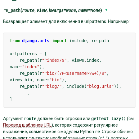
re_path
(
route
,
view
,
kwargs
=
None
,
name
=
None
)
¶
Возвращает элемент для включения в urlpatterns. Например:
from
django.urls
import
include
,
re_path
urlpatterns
=
[
re_path
(
r
"^index/$"
,
views
.
index
,
name
=
"index"
),
re_path
(
r
"^bio/(?P<username>\w+)/$"
,
views
.
bio
,
name
=
"bio"
),
re_path
(
r
"^blog/"
,
include
(
"blog.urls"
)),
...
,
]
Аргумент
route
должен быть строкой или
gettext_lazy()
(см.
Перевод шаблонов URL
), которая содержит регулярное
выражение, совместимое с модулем Python
re
. Строки обычно
используют синтаксис необработанных строк (
r''
), поэтому