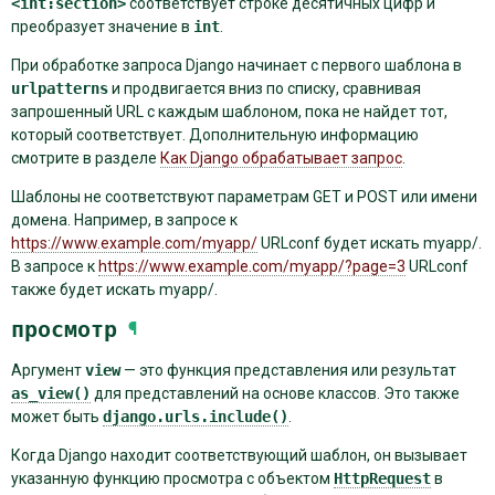
<int:section>
соответствует строке десятичных цифр и
преобразует значение в
int
.
При обработке запроса Django начинает с первого шаблона в
urlpatterns
и продвигается вниз по списку, сравнивая
запрошенный URL с каждым шаблоном, пока не найдет тот,
который соответствует. Дополнительную информацию
смотрите в разделе
Как Django обрабатывает запрос
.
Шаблоны не соответствуют параметрам GET и POST или имени
домена. Например, в запросе к
https://www.example.com/myapp/
URLconf будет искать myapp/.
В запросе к
https://www.example.com/myapp/?page=3
URLconf
также будет искать myapp/.
просмотр
¶
Аргумент
view
— это функция представления или результат
as_view()
для представлений на основе классов. Это также
может быть
django.urls.include()
.
Когда Django находит соответствующий шаблон, он вызывает
указанную функцию просмотра с объектом
HttpRequest
в