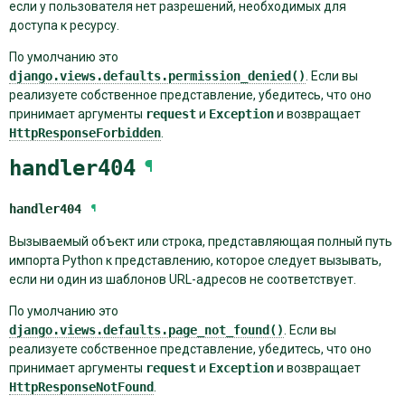
если у пользователя нет разрешений, необходимых для
доступа к ресурсу.
По умолчанию это
django.views.defaults.permission_denied()
. Если вы
реализуете собственное представление, убедитесь, что оно
принимает аргументы
request
и
Exception
и возвращает
HttpResponseForbidden
.
handler404
¶
handler404
¶
Вызываемый объект или строка, представляющая полный путь
импорта Python к представлению, которое следует вызывать,
если ни один из шаблонов URL-адресов не соответствует.
По умолчанию это
django.views.defaults.page_not_found()
. Если вы
реализуете собственное представление, убедитесь, что оно
принимает аргументы
request
и
Exception
и возвращает
HttpResponseNotFound
.