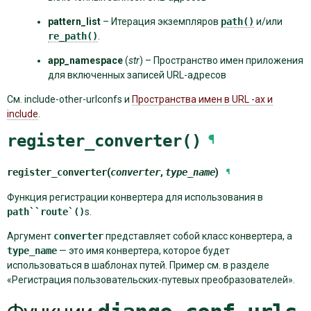
pattern_list
– Итерация экземпляров
path()
и/или
re_path()
.
app_namespace
(
str
) – Пространство имен приложения
для включенных записей URL-адресов
См.
include-other-urlconfs
и
Пространства имен в URL -ах и
include
.
register_converter()
¶
register_converter
(
converter
,
type_name
)
¶
Функция регистрации конвертера для использования в
path``route`()
s.
Аргумент
converter
представляет собой класс конвертера, а
type_name
— это имя конвертера, которое будет
использоваться в шаблонах путей. Пример см. в разделе
«Регистрация пользовательских-путевых преобразователей».