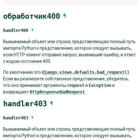
обработчик400
¶
handler400
¶
Вызываемый объект или строка, представляющая полный путь
импорта Python к представлению, которое следует вызывать,
если HTTP-клиент отправил запрос, вызвавший ошибку, и ответ
с кодом состояния 400.
По умолчанию это
django.views.defaults.bad_request()
.
Если вы реализуете собственное представление, убедитесь,
что оно принимает аргументы
request
и
Exception
и
возвращает
HttpResponseBadRequest
.
handler403
¶
handler403
¶
Вызываемый объект или строка, представляющая полный путь
импорта Python к представлению, которое следует вызывать,