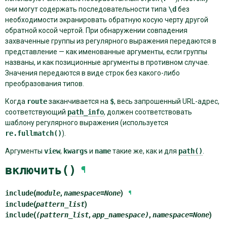
они могут содержать последовательности типа
\d
без
необходимости экранировать обратную косую черту другой
обратной косой чертой. При обнаружении совпадения
захваченные группы из регулярного выражения передаются в
представление — как именованные аргументы, если группы
названы, и как позиционные аргументы в противном случае.
Значения передаются в виде строк без какого-либо
преобразования типов.
Когда
route
заканчивается на
$
, весь запрошенный URL-адрес,
соответствующий
path_info
, должен соответствовать
шаблону регулярного выражения (используется
re.fullmatch()
).
Аргументы
view
,
kwargs
и
name
такие же, как и для
path()
.
включить()
¶
include
(
module
,
namespace
=
None
)
¶
include
(
pattern_list
)
include
(
(pattern_list
,
app_namespace)
,
namespace=None
)