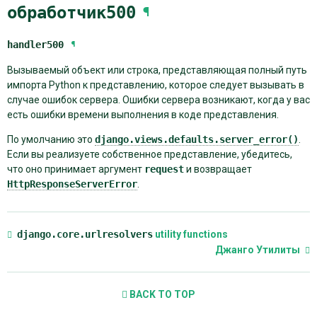
обработчик500
¶
handler500
¶
Вызываемый объект или строка, представляющая полный путь
импорта Python к представлению, которое следует вызывать в
случае ошибок сервера. Ошибки сервера возникают, когда у вас
есть ошибки времени выполнения в коде представления.
По умолчанию это
django.views.defaults.server_error()
.
Если вы реализуете собственное представление, убедитесь,
что оно принимает аргумент
request
и возвращает
HttpResponseServerError
.
django.core.urlresolvers
utility functions
Джанго Утилиты
BACK TO TOP