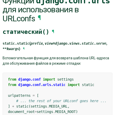
Функции
django.conf.urls
для использования в
URLconfs
¶
статический()
¶
static.
static
(
prefix
,
view
=
django.views.static.serve
,
**
kwargs
)
¶
Вспомогательная функция для возврата шаблона URL-адреса
для обслуживания файлов в режиме отладки:
from
django.conf
import
settings
from
django.conf.urls.static
import
static
urlpatterns
=
[
# ... the rest of your URLconf goes here ...
]
+
static
(
settings
.
MEDIA_URL
,
document_root
=
settings
.
MEDIA_ROOT
)