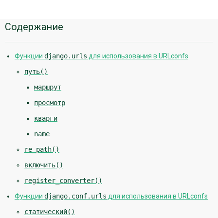
Дополнительная
Содержание
информация
Функции
django.urls
для использования в URLconfs
путь()
маршрут
просмотр
кварги
name
re_path()
включить()
register_converter()
Функции
django.conf.urls
для использования в URLconfs
статический()