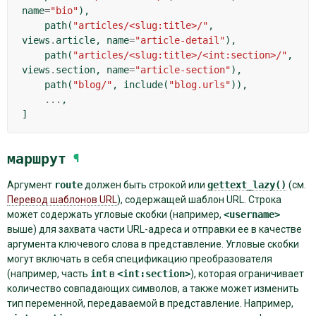
name
=
"bio"
),
path
(
"articles/<slug:title>/"
,
views
.
article
,
name
=
"article-detail"
),
path
(
"articles/<slug:title>/<int:section>/"
,
views
.
section
,
name
=
"article-section"
),
path
(
"blog/"
,
include
(
"blog.urls"
)),
...
,
]
маршрут
¶
Аргумент
route
должен быть строкой или
gettext_lazy()
(см.
Перевод шаблонов URL
), содержащей шаблон URL. Строка
может содержать угловые скобки (например,
<username>
выше) для захвата части URL-адреса и отправки ее в качестве
аргумента ключевого слова в представление. Угловые скобки
могут включать в себя спецификацию преобразователя
(например, часть
int
в
<int:section>
), которая ограничивает
количество совпадающих символов, а также может изменить
тип переменной, передаваемой в представление. Например,