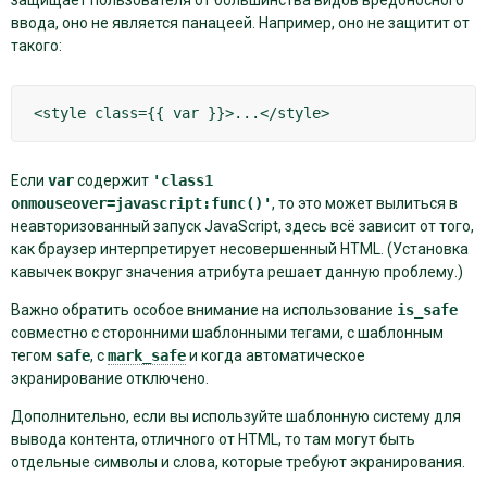
ввода, оно не является панацеей. Например, оно не защитит от
такого:
Если
var
содержит
'class1
onmouseover=javascript:func()'
, то это может вылиться в
неавторизованный запуск JavaScript, здесь всё зависит от того,
как браузер интерпретирует несовершенный HTML. (Установка
кавычек вокруг значения атрибута решает данную проблему.)
Важно обратить особое внимание на использование
is_safe
совместно с сторонними шаблонными тегами, с шаблонным
тегом
safe
, с
mark_safe
и когда автоматическое
экранирование отключено.
Дополнительно, если вы используйте шаблонную систему для
вывода контента, отличного от HTML, то там могут быть
отдельные символы и слова, которые требуют экранирования.