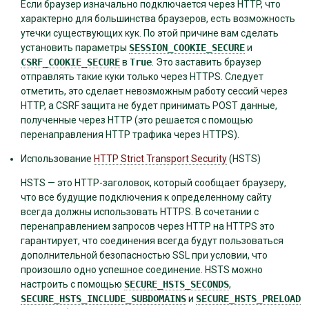
Если браузер изначально подключается через HTTP, что
характерно для большинства браузеров, есть возможность
утечки существующих кук. По этой причине вам сделать
установить параметры
SESSION_COOKIE_SECURE
и
CSRF_COOKIE_SECURE
в
True
. Это заставить браузер
отправлять такие куки только через HTTPS. Следует
отметить, это сделает невозможным работу сессий через
HTTP, а CSRF защита не будет принимать POST данные,
полученные через HTTP (это решается с помощью
перенаправления HTTP трафика через HTTPS).
Использование
HTTP Strict Transport Security
(HSTS)
HSTS — это HTTP-заголовок, который сообщает браузеру,
что все будущие подключения к определенному сайту
всегда должны использовать HTTPS. В сочетании с
перенаправлением запросов через HTTP на HTTPS это
гарантирует, что соединения всегда будут пользоваться
дополнительной безопасностью SSL при условии, что
произошло одно успешное соединение. HSTS можно
настроить с помощью
SECURE_HSTS_SECONDS
,
SECURE_HSTS_INCLUDE_SUBDOMAINS
и
SECURE_HSTS_PRELOAD