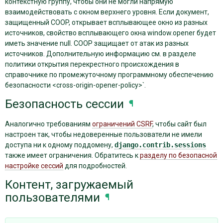
контекстную группу, чтобы они не могли напрямую
взаимодействовать с окном верхнего уровня. Если документ,
защищенный COOP, открывает всплывающее окно из разных
источников, свойство всплывающего окна window.opener будет
иметь значение null. COOP защищает от атак из разных
источников. Дополнительную информацию см. в разделе
политики открытия перекрестного происхождения в
справочнике по промежуточному программному обеспечению
безопасности <cross-origin-opener-policy>`.
Безопасность сессии
¶
Аналогично требованиям
ограничений CSRF
, чтобы сайт был
настроен так, чтобы недоверенные пользователи не имели
доступа ни к одному поддомену,
django.contrib.sessions
также имеет ограничения. Обратитесь к
разделу по безопасной
настройке сессий
для подробностей.
Контент, загружаемый
пользователями
¶