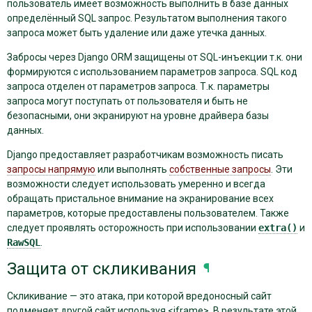
пользователь имеет возможность выполнить в базе данных
определённый SQL запрос. Результатом выполнения такого
запроса может быть удаление или даже утечка данных.
Забросы через Django ORM защищены от SQL-инъекции т.к. они
формируются с использованием параметров запроса. SQL код
запроса отделен от параметров запроса. Т.к. параметры
запроса могут поступать от пользователя и быть не
безопасными, они экранируют на уровне драйвера базы
данных.
Django предоставляет разработчикам возможность писать
запросы напрямую
или выполнять
собственные запросы
. Эти
возможности следует использовать умеренно и всегда
обращать пристальное внимание на экранирование всех
параметров, которые предоставлены пользователем. Также
следует проявлять осторожность при использовании
extra()
и
RawSQL
.
Защита от скликивания
¶
Скликивание — это атака, при которой вредоносный сайт
подменяет другой сайт используя <iframe>. В результате этой