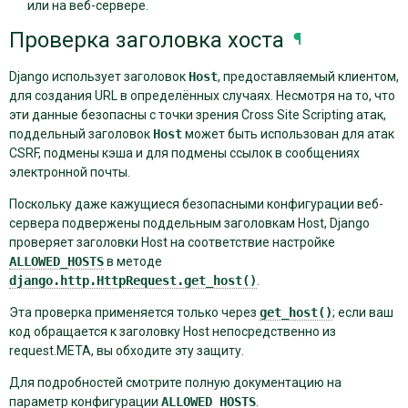
или на веб-сервере.
Проверка заголовка хоста
¶
Django использует заголовок
Host
, предоставляемый клиентом,
для создания URL в определённых случаях. Несмотря на то, что
эти данные безопасны с точки зрения Cross Site Scripting атак,
поддельный заголовок
Host
может быть использован для атак
CSRF, подмены кэша и для подмены ссылок в сообщениях
электронной почты.
Поскольку даже кажущиеся безопасными конфигурации веб-
сервера подвержены поддельным заголовкам Host, Django
проверяет заголовки Host на соответствие настройке
ALLOWED_HOSTS
в методе
django.http.HttpRequest.get_host()
.
Эта проверка применяется только через
get_host()
; если ваш
код обращается к заголовку Host непосредственно из
request.META, вы обходите эту защиту.
Для подробностей смотрите полную документацию на
параметр конфигурации
ALLOWED_HOSTS
.