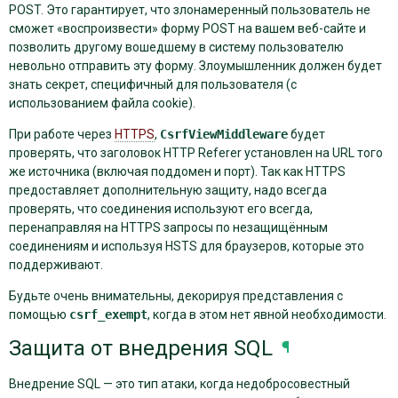
POST. Это гарантирует, что злонамеренный пользователь не
сможет «воспроизвести» форму POST на вашем веб-сайте и
позволить другому вошедшему в систему пользователю
невольно отправить эту форму. Злоумышленник должен будет
знать секрет, специфичный для пользователя (с
использованием файла cookie).
При работе через
HTTPS
,
CsrfViewMiddleware
будет
проверять, что заголовок HTTP Referer установлен на URL того
же источника (включая поддомен и порт). Так как HTTPS
предоставляет дополнительную защиту, надо всегда
проверять, что соединения используют его всегда,
перенаправляя на HTTPS запросы по незащищённым
соединениям и используя HSTS для браузеров, которые это
поддерживают.
Будьте очень внимательны, декорируя представления с
помощью
csrf_exempt
, когда в этом нет явной необходимости.
Защита от внедрения SQL
¶
Внедрение SQL — это тип атаки, когда недобросовестный