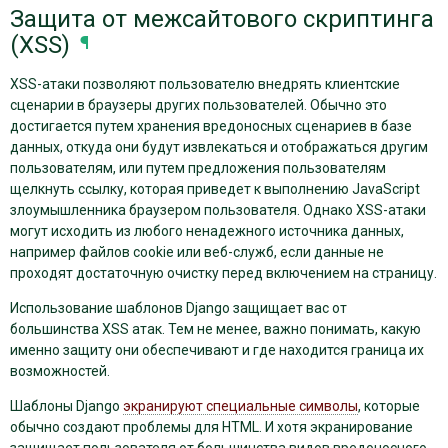
Защита от межсайтового скриптинга
(XSS)
¶
XSS-атаки позволяют пользователю внедрять клиентские
сценарии в браузеры других пользователей. Обычно это
достигается путем хранения вредоносных сценариев в базе
данных, откуда они будут извлекаться и отображаться другим
пользователям, или путем предложения пользователям
щелкнуть ссылку, которая приведет к выполнению JavaScript
злоумышленника браузером пользователя. Однако XSS-атаки
могут исходить из любого ненадежного источника данных,
например файлов cookie или веб-служб, если данные не
проходят достаточную очистку перед включением на страницу.
Использование шаблонов Django защищает вас от
большинства XSS атак. Тем не менее, важно понимать, какую
именно защиту они обеспечивают и где находится граница их
возможностей.
Шаблоны Django
экранируют специальные символы
, которые
обычно создают проблемы для HTML. И хотя экранирование
защищает пользователя от большинства видов вредоносного