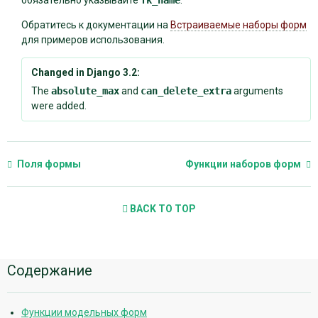
обязательно указывайте
fk_name
.
Обратитесь к документации на
Встраиваемые наборы форм
для примеров использования.
Changed in Django 3.2:
The
absolute_max
and
can_delete_extra
arguments
were added.
Поля формы
Функции наборов форм
BACK TO TOP
Дополнительная
Содержание
информация
Функции модельных форм