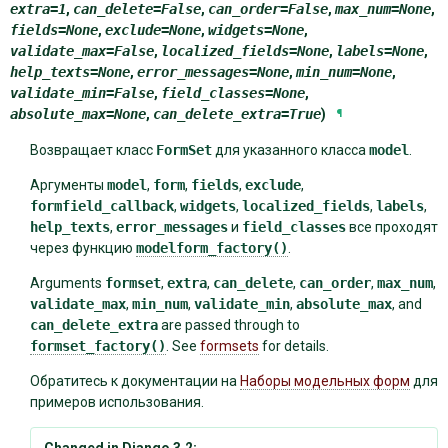
extra
=
1
,
can_delete
=
False
,
can_order
=
False
,
max_num
=
None
,
fields
=
None
,
exclude
=
None
,
widgets
=
None
,
validate_max
=
False
,
localized_fields
=
None
,
labels
=
None
,
help_texts
=
None
,
error_messages
=
None
,
min_num
=
None
,
validate_min
=
False
,
field_classes
=
None
,
absolute_max
=
None
,
can_delete_extra
=
True
)
¶
Возвращает класс
FormSet
для указанного класса
model
.
Аргументы
model
,
form
,
fields
,
exclude
,
formfield_callback
,
widgets
,
localized_fields
,
labels
,
help_texts
,
error_messages
и
field_classes
все проходят
через функцию
modelform_factory()
.
Arguments
formset
,
extra
,
can_delete
,
can_order
,
max_num
,
validate_max
,
min_num
,
validate_min
,
absolute_max
, and
can_delete_extra
are passed through to
formset_factory()
. See
formsets
for details.
Обратитесь к документации на
Наборы модельных форм
для
примеров использования.