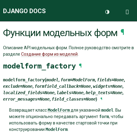
DJANGO DOCS
Me
Переключить 
Функции модельных форм
¶
ДОКУМЕНТАЦИЯ
Описание API модельных форм. Полное руководство смотрите в
БЛОГ
разделе
Создание форм из моделей
.
modelform_factory
¶
modelform_factory
(
model
,
form
=
ModelForm
,
fields
=
None
,
exclude
=
None
,
formfield_callback
=
None
,
widgets
=
None
,
localized_fields
=
None
,
labels
=
None
,
help_texts
=
None
,
error_messages
=
None
,
field_classes
=
None
)
¶
Возвращает класс
ModelForm
для указанной
model
. Вы
можете опционально передавать аргумент
form
, чтобы
использовать форму в качестве стартовой точки при
конструировании
ModelForm
.