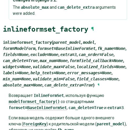
Changed in Django 3.2:
The
absolute_max
and
can_delete_extra
arguments
were added.
inlineformset_factory
¶
inlineformset_factory
(
parent_model
,
model
,
form
=
ModelForm
,
formset
=
BaseInlineFormSet
,
fk_name
=
None
,
fields
=
None
,
exclude
=
None
,
extra
=
3
,
can_order
=
False
,
can_delete
=
True
,
max_num
=
None
,
formfield_callback
=
None
,
widgets
=
None
,
validate_max
=
False
,
localized_fields
=
None
,
labels
=
None
,
help_texts
=
None
,
error_messages
=
None
,
min_num
=
None
,
validate_min
=
False
,
field_classes
=
None
,
absolute_max
=
None
,
can_delete_extra
=
True
)
¶
Возвращает
InlineFormSet
, используя функцию
modelformset_factory()
со стандартными
formset=
BaseInlineFormSet
,
can_delete=True
и
extra=3
.
Если ваша модель содержит больше одного внешнего
ключа (
ForeignKey
) к родительской модели (
parent_model
),