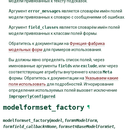
модели привязанных к тексту подсказок.
Аргумент
error_messages
является словарём имён полей
модели привязанных к словарю с сообщениями об ошибках.
Аргумент
field_classes
является словарём имён полей
модели привязанных к классам полей формы.
Обратитесь к документации на
Функция-фабрика
модельных форм
для примеров использования.
Вы должны явно определять список полей, через
именованные аргументы
fields
или
exclude
, или через
соответствующие атрибуты внутреннего класса
Meta
формы. Обратитесь к документации на
Указываем какие
поля использовать
для подробностей. Игнорирование
определения используемых полей вызовет исключение
ImproperlyConfigured
.
modelformset_factory
¶
modelformset_factory
(
model
,
form
=
ModelForm
,
formfield_callback
=
None
,
formset
=
BaseModelFormSet
,