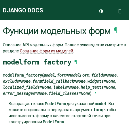
DJANGO DOCS
Me
Переключить 
Функции модельных форм
¶
ДОКУМЕНТАЦИЯ
Описание API модельных форм. Полное руководство смотрите в
БЛОГ
разделе
Создание форм из моделей
.
modelform_factory
¶
modelform_factory
(
model
,
form
=
ModelForm
,
fields
=
None
,
exclude
=
None
,
formfield_callback
=
None
,
widgets
=
None
,
localized_fields
=
None
,
labels
=
None
,
help_texts
=
None
,
error_messages
=
None
,
field_classes
=
None
)
¶
Возвращает класс
ModelForm
для указанной
model
. Вы
можете опционально передавать аргумент
form
, чтобы
использовать форму в качестве стартовой точки при
конструировании
ModelForm
.