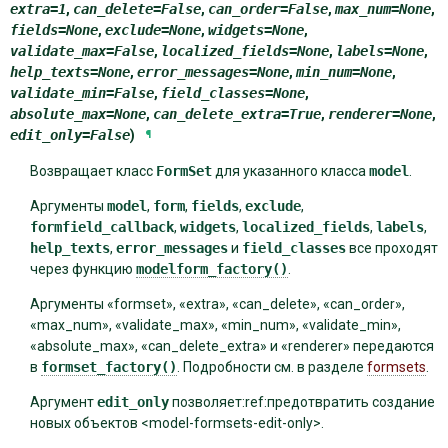
extra
=
1
,
can_delete
=
False
,
can_order
=
False
,
max_num
=
None
,
fields
=
None
,
exclude
=
None
,
widgets
=
None
,
validate_max
=
False
,
localized_fields
=
None
,
labels
=
None
,
help_texts
=
None
,
error_messages
=
None
,
min_num
=
None
,
validate_min
=
False
,
field_classes
=
None
,
absolute_max
=
None
,
can_delete_extra
=
True
,
renderer
=
None
,
edit_only
=
False
)
¶
Возвращает класс
FormSet
для указанного класса
model
.
Аргументы
model
,
form
,
fields
,
exclude
,
formfield_callback
,
widgets
,
localized_fields
,
labels
,
help_texts
,
error_messages
и
field_classes
все проходят
через функцию
modelform_factory()
.
Аргументы «formset», «extra», «can_delete», «can_order»,
«max_num», «validate_max», «min_num», «validate_min»,
«absolute_max», «can_delete_extra» и «renderer» передаются
в
formset_factory()
. Подробности см. в разделе
formsets
.
Аргумент
edit_only
позволяет:ref:предотвратить создание
новых объектов <model-formsets-edit-only>.