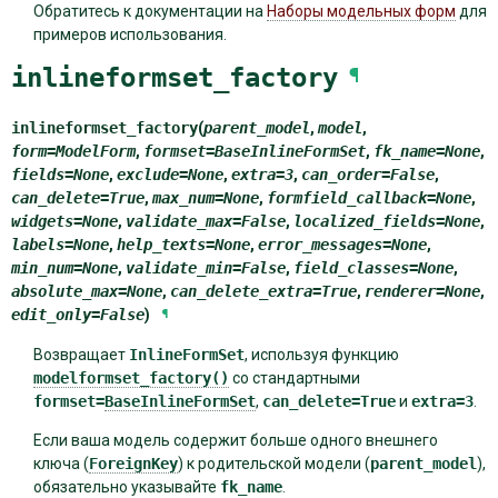
Обратитесь к документации на
Наборы модельных форм
для
примеров использования.
inlineformset_factory
¶
inlineformset_factory
(
parent_model
,
model
,
form
=
ModelForm
,
formset
=
BaseInlineFormSet
,
fk_name
=
None
,
fields
=
None
,
exclude
=
None
,
extra
=
3
,
can_order
=
False
,
can_delete
=
True
,
max_num
=
None
,
formfield_callback
=
None
,
widgets
=
None
,
validate_max
=
False
,
localized_fields
=
None
,
labels
=
None
,
help_texts
=
None
,
error_messages
=
None
,
min_num
=
None
,
validate_min
=
False
,
field_classes
=
None
,
absolute_max
=
None
,
can_delete_extra
=
True
,
renderer
=
None
,
edit_only
=
False
)
¶
Возвращает
InlineFormSet
, используя функцию
modelformset_factory()
со стандартными
formset=
BaseInlineFormSet
,
can_delete=True
и
extra=3
.
Если ваша модель содержит больше одного внешнего
ключа (
ForeignKey
) к родительской модели (
parent_model
),
обязательно указывайте
fk_name
.