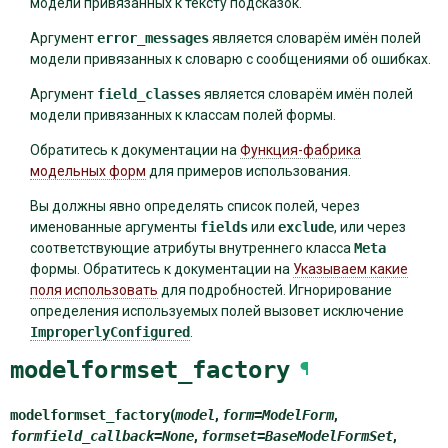
модели привязанных к тексту подсказок.
Аргумент
error_messages
является словарём имён полей
модели привязанных к словарю с сообщениями об ошибках.
Аргумент
field_classes
является словарём имён полей
модели привязанных к классам полей формы.
Обратитесь к документации на
Функция-фабрика
модельных форм
для примеров использования.
Вы должны явно определять список полей, через
именованные аргументы
fields
или
exclude
, или через
соответствующие атрибуты внутреннего класса
Meta
формы. Обратитесь к документации на
Указываем какие
поля использовать
для подробностей. Игнорирование
определения используемых полей вызовет исключение
ImproperlyConfigured
.
modelformset_factory
¶
modelformset_factory
(
model
,
form
=
ModelForm
,
formfield_callback
=
None
,
formset
=
BaseModelFormSet
,