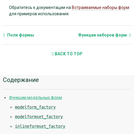
Обратитесь к документации на
Встраиваемые наборы форм
для примеров использования.
Поля формы
Функции наборов форм
BACK TO TOP
Дополнительная
Содержание
информация
Функции модельных форм
modelform_factory
modelformset_factory
inlineformset_factory